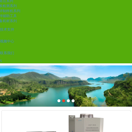
熔点系列
炭检测系列
碎制样机系列
样辅助工具
备耗材系列
技术支持
视频中心
联系我们
S