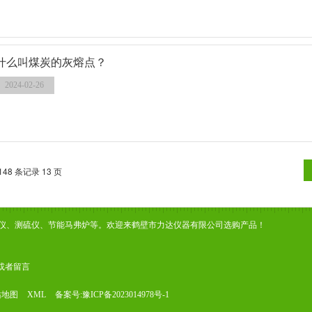
什么叫煤炭的灰熔点？
2024-02-26
148 条记录 13 页
仪、测硫仪、节能马弗炉等。欢迎来鹤壁市力达仪器有限公司选购产品！
或者
留言
站地图
XML
备案号:
豫ICP备2023014978号-1