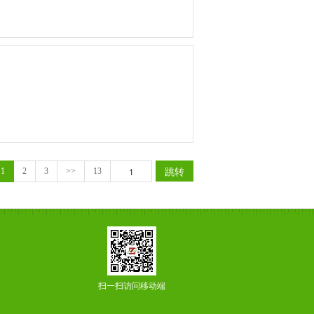
跳转
1
2
3
>>
13
扫一扫访问移动端