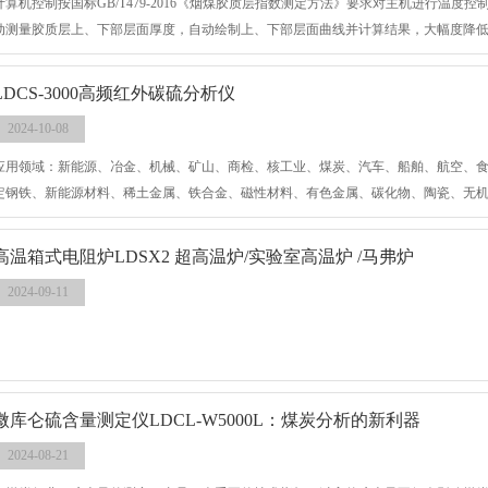
计算机控制按国标GB/T479-2016《烟煤胶质层指数测定方法》要求对主机进行温度
动测量胶质层上、下部层面厚度，自动绘制上、下部层面曲线并计算结果，大幅度降
LDCS-3000高频红外碳硫分析仪
2024-10-08
应用领域：新能源、冶金、机械、矿山、商检、核工业、煤炭、汽车、船舶、航空、
定钢铁、新能源材料、稀土金属、铁合金、磁性材料、有色金属、碳化物、陶瓷、无
泥、煤、焦炭、岩石及其它材料中碳、碳硫两元素的质量分数。
高温箱式电阻炉LDSX2 超高温炉/实验室高温炉 /马弗炉
2024-09-11
微库仑硫含量测定仪LDCL-W5000L：煤炭分析的新利器
2024-08-21