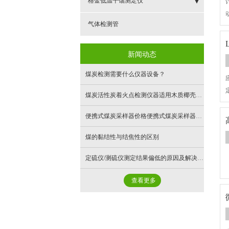
格金低温干馏测定仪
- 新分类
气体检测管
新闻动态
煤炭检测需要什么仪器设备？
煤炭活性炭着火点检测仪器适用木质椰壳活性炭
便携式煤炭采样器价格便携式煤炭采样器厂家参数
煤的黏结性与结焦性的区别
定硫仪/测硫仪测定结果偏低的原因及解决办法
查看更多