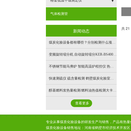
格金低温干馏测定仪
- 新分类
气体检测管
共 21
新闻动态
煤炭化验设备都有哪些？分别检测什么项目？
变频旋转缩分机 自动旋转缩分KER-BS400煤炭、铁矿石、烧结矿、球团矿、焦炭、建材、化工等颗粒试样的精密自动缩分KER-BS500
不锈钢节能马弗炉 智能高温炉程控仪 热电偶1200度 鹤壁煤炭化验设备 智能节能一体马弗炉
快速测硫仪 硫含量检测 鹤壁煤炭化验室厂家 低温干馏测定仪 格金测定 含硫含量油品矿物煤炭
醇基燃料发热量检测/燃料油热值检测大卡仪/智能微机量热仪
查看更多
专业从事煤质化验设备的研发生产与销售，产品有热量
煤质化验设备销售地址：河南省鹤壁市经济技术开发区