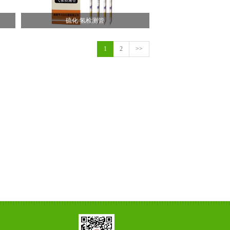
硫化 氢检测管
1
2
>>