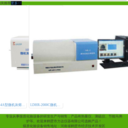
相关推荐
更多>>
HR-4A型微机灰熔点测定仪
LDHR-2000C微机灰熔点测定仪
专业从事煤质化验设备的研发生产与销售，产品有热量仪、测硫仪、节能马弗
炉等。欢迎来鹤壁市力达仪器有限公司选购产品！
煤质化验设备销售地址：河南省鹤壁市经济技术开发区