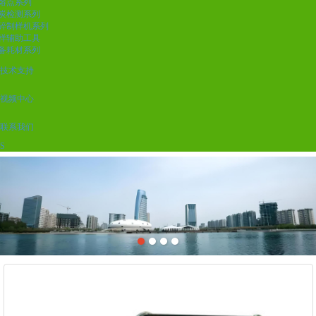
熔点系列
炭检测系列
碎制样机系列
样辅助工具
备耗材系列
技术支持
视频中心
联系我们
S