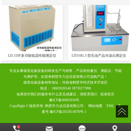
LD-510F多功能低温性能测定仪
LD510G-I 型石油产品冷滤点测定仪
专业从事煤质化验设备的研发生产与销售，产品有热量仪、测硫仪、节能
马弗炉等。欢迎来鹤壁市力达仪器有限公司选购产品！
煤质化验设备销售地址：河南省鹤壁市经济技术开发区
电话： 18603920140 18739277896
如果您对我们的服务有什么意见或建议，请
联系我们
或者
留言
豫ICP备06005034号
CopyRight © 版权所有:
鹤壁市力达仪器有限公司.
网站地图
XML
备
案号:
豫ICP备2023014978号-1